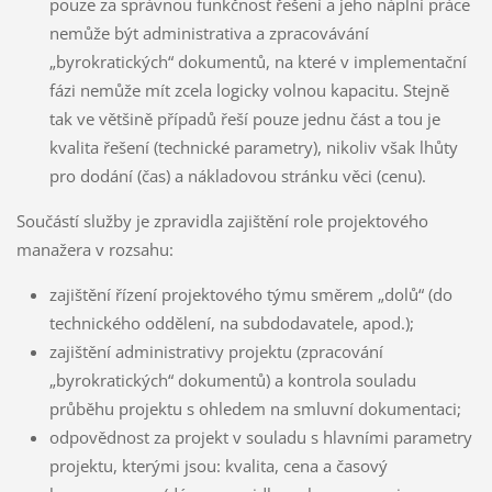
pouze za správnou funkčnost řešení a jeho náplní práce
nemůže být administrativa a zpracovávání
„byrokratických“ dokumentů, na které v implementační
fázi nemůže mít zcela logicky volnou kapacitu. Stejně
tak ve většině případů řeší pouze jednu část a tou je
kvalita řešení (technické parametry), nikoliv však lhůty
pro dodání (čas) a nákladovou stránku věci (cenu).
Součástí služby je zpravidla zajištění role projektového
manažera v rozsahu:
zajištění řízení projektového týmu směrem „dolů“ (do
technického oddělení, na subdodavatele, apod.);
zajištění administrativy projektu (zpracování
„byrokratických“ dokumentů) a kontrola souladu
průběhu projektu s ohledem na smluvní dokumentaci;
odpovědnost za projekt v souladu s hlavními parametry
projektu, kterými jsou: kvalita, cena a časový